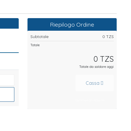
Riepilogo Ordine
Subtotale
0 TZS
Totale
0 TZS
Totale da saldare oggi
Cassa
Continua gli acquisti