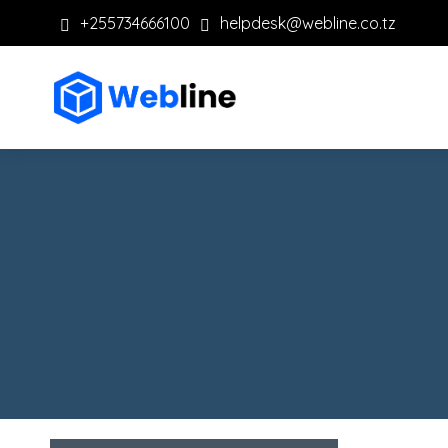
+255734666100
helpdesk@webline.co.tz